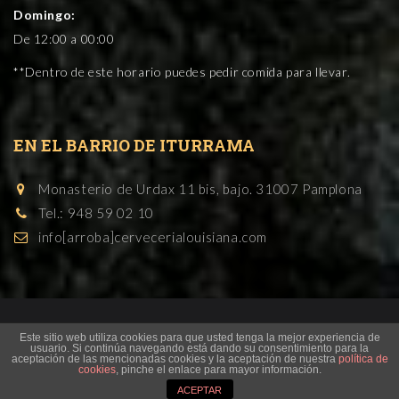
Domingo:
De 12:00 a 00:00
**Dentro de este horario puedes pedir comida para llevar.
EN EL BARRIO DE ITURRAMA
Monasterio de Urdax 11 bis, bajo. 31007 Pamplona
Tel.: 948 59 02 10
info[arroba]cervecerialouisiana.com
Este sitio web utiliza cookies para que usted tenga la mejor experiencia de
Cervecería Restaurante en Pamplona - © Cervecería
usuario. Si continúa navegando está dando su consentimiento para la
aceptación de las mencionadas cookies y la aceptación de nuestra
política de
Louisiana 2019
cookies
, pinche el enlace para mayor información.
ACEPTAR