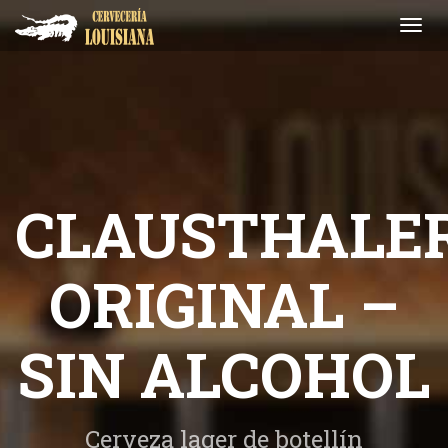
Toggl
navig
CLAUSTHALE
ORIGINAL –
SIN ALCOHOL
Cerveza lager de botellín