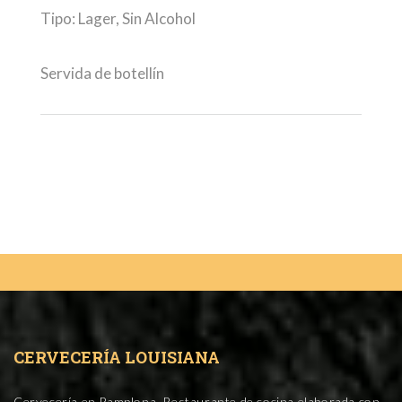
Tipo: Lager, Sin Alcohol
Servida de botellín
CERVECERÍA LOUISIANA
Cervecería en Pamplona. Restaurante de cocina elaborada con