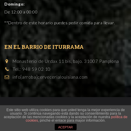
Domingo:
De 12:00 a 00:00
**Dentro de este horario puedes pedir comida para llevar.
EN EL BARRIO DE ITURRAMA
Monasterio de Urdax 11 bis, bajo. 31007 Pamplona
Tel.: 948 59 02 10
info[arroba]cervecerialouisiana.com
Este sitio web utiliza cookies para que usted tenga la mejor experiencia de
Cervecería Restaurante en Pamplona - © Cervecería
usuario. Si continúa navegando está dando su consentimiento para la
aceptación de las mencionadas cookies y la aceptación de nuestra
política de
Louisiana 2019
cookies
, pinche el enlace para mayor información.
ACEPTAR